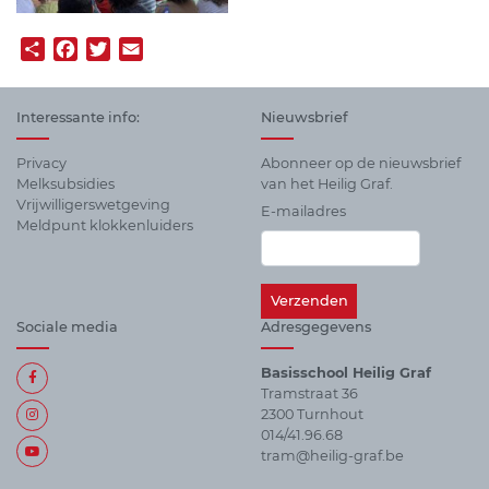
Share
Facebook
Twitter
Email
Interessante info:
Nieuwsbrief
Privacy
Abonneer op de nieuwsbrief
Melksubsidies
van het Heilig Graf.
Vrijwilligerswetgeving
E-mailadres
Meldpunt klokkenluiders
Sociale media
Adresgegevens
Basisschool Heilig Graf
Tramstraat 36
2300 Turnhout
014/41.96.68
tram@heilig-graf.be
Alle