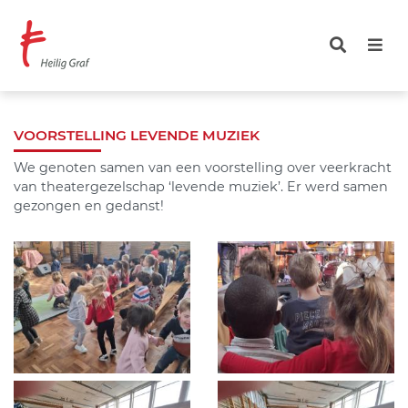
Overslaan
en
naar
de
inhoud
gaan
VOORSTELLING LEVENDE MUZIEK
We genoten samen van een voorstelling over veerkracht
van theatergezelschap ‘levende muziek’. Er werd samen
gezongen en gedanst!