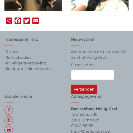
Share
Facebook
Twitter
Email
Interessante info:
Nieuwsbrief
Privacy
Abonneer op de nieuwsbrief
Melksubsidies
van het Heilig Graf.
Vrijwilligerswetgeving
E-mailadres
Meldpunt klokkenluiders
Sociale media
Adresgegevens
Basisschool Heilig Graf
Tramstraat 36
2300 Turnhout
014/41.96.68
tram@heilig-graf.be