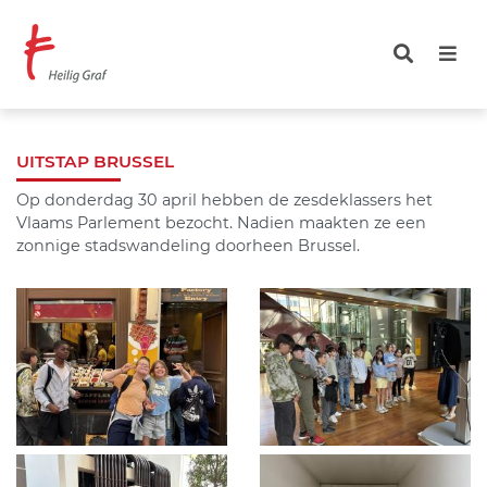
Overslaan
en
naar
de
inhoud
gaan
UITSTAP BRUSSEL
Op donderdag 30 april hebben de zesdeklassers het
Vlaams Parlement bezocht. Nadien maakten ze een
zonnige stadswandeling doorheen Brussel.