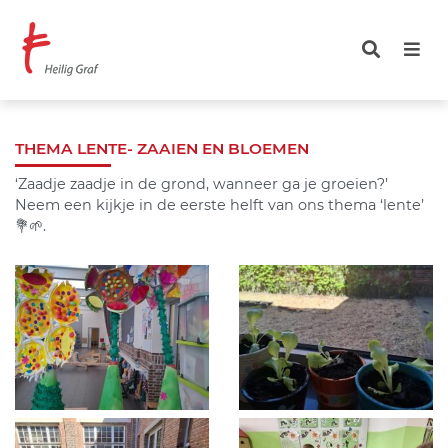
Overslaan
en
naar
de
inhoud
gaan
THEMA LENTE- ZAAIEN EN BLOEMEN
‘Zaadje zaadje in de grond, wanneer ga je groeien?’
Neem een kijkje in de eerste helft van ons thema ‘lente’
💐🌱.