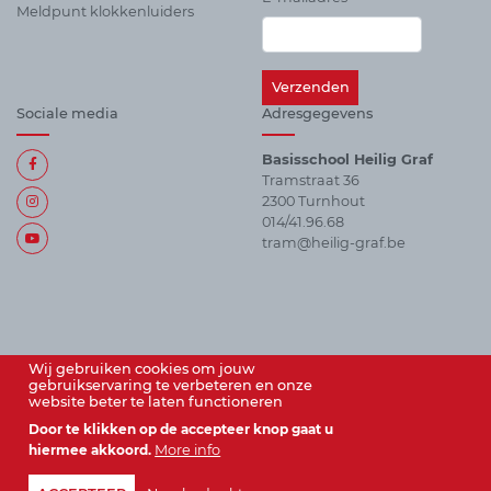
Meldpunt klokkenluiders
Sociale media
Adresgegevens
Basisschool Heilig Graf
Tramstraat 36
2300 Turnhout
014/41.96.68
tram@heilig-graf.be
Alle
sociale
media
Wij gebruiken cookies om jouw
gebruikservaring te verbeteren en onze
website beter te laten functioneren
Door te klikken op de accepteer knop gaat u
hiermee akkoord.
More info
© vzw Instituut Heilig Graf 2026