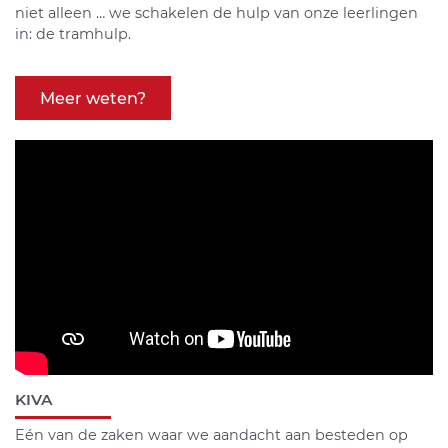
niet alleen … we schakelen de hulp van onze leerlingen
in: de tramhulp.
Meer weten?
KIVA
Eén van de zaken waar we aandacht aan besteden op