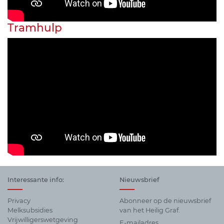
Tramhulp
Interessante info:
Nieuwsbrief
Privacy
Abonneer op de nieuwsbrief
Melksubsidies
van het Heilig Graf.
Vrijwilligerswetgeving
E-mailadres